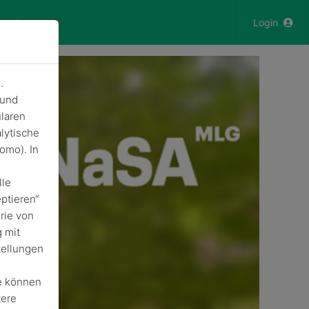
nstaltungen
Login
.
 und
laren
lytische
omo). In
lle
ptieren“
rie von
 mit
tellungen
e können
tere