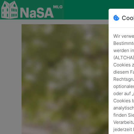
Coo
Wir verwe
Bestimmte
werden in
(ALTCHA) 
Cookies z
diesem Fa
Rechtsgru
optionale
oder auf 
Cookies t
analytisc
finden Si
Verarbeit
jederzeit