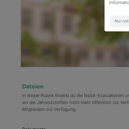
Informati
Nur not
Dateien
In dieser Rubrik findest du die NaSA-Evaluationen 
wir die Jahresschriften nicht mehr öffentlich zur Ver
Mitgliedern zur Verfügung.