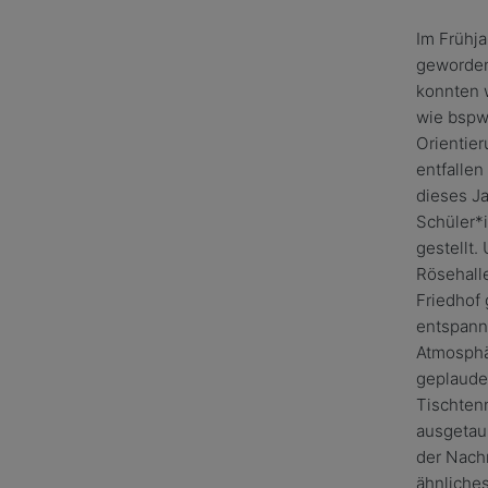
Im Frühja
geworden
konnten 
wie bspw
Orientier
entfallen
dieses Ja
Schüler*
gestellt.
Rösehall
Friedhof 
entspann
Atmosphä
geplaude
Tischten
ausgetaus
der Nachm
ähnliches