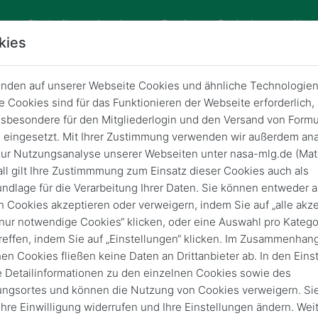
(current)
Startseite
Angebote
Dateien
Registrieren
Vera
kies
nden auf unserer Webseite Cookies und ähnliche Technologien
 Cookies sind für das Funktionieren der Webseite erforderlich,
NaSA-Treffen Ostern 2022
sbesondere für den Mitgliederlogin und den Versand von Formu
eingesetzt. Mit Ihrer Zustimmung verwenden wir außerdem ana
Zurück
5. Okt. 2022
ur Nutzungsanalyse unserer Webseiten unter nasa-mlg.de (Mat
ll gilt Ihre Zustimmmung zum Einsatz dieser Cookies auch als
ndlage für die Verarbeitung Ihrer Daten. Sie können entweder a
n Cookies akzeptieren oder verweigern, indem Sie auf „alle akze
„nur notwendige Cookies“ klicken, oder eine Auswahl pro Katego
reffen, indem Sie auf „Einstellungen“ klicken. Im Zusammenhang
hen Cookies fließen keine Daten an Drittanbieter ab. In den Eins
e Detailinformationen zu den einzelnen Cookies sowie des
ungsortes und können die Nutzung von Cookies verweigern. Si
 Ihre Einwilligung widerrufen und Ihre Einstellungen ändern. Wei