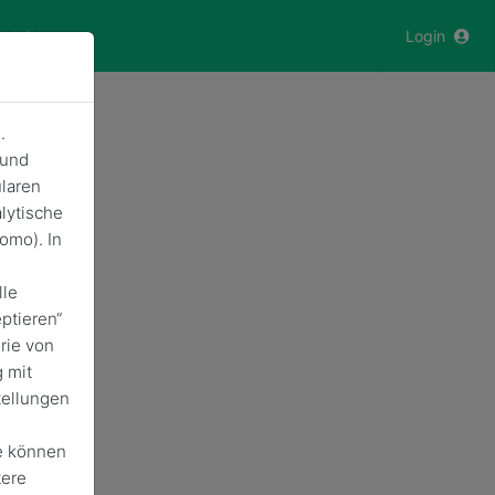
nstaltungen
Login
.
 und
laren
lytische
omo). In
lle
ptieren“
rie von
 mit
tellungen
e können
tere