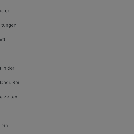
herer
ltungen,
ett
 in der
abei. Bei
e Zeiten
n
 ein