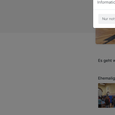
Informati
Nur not
Es geht w
Ehemalig