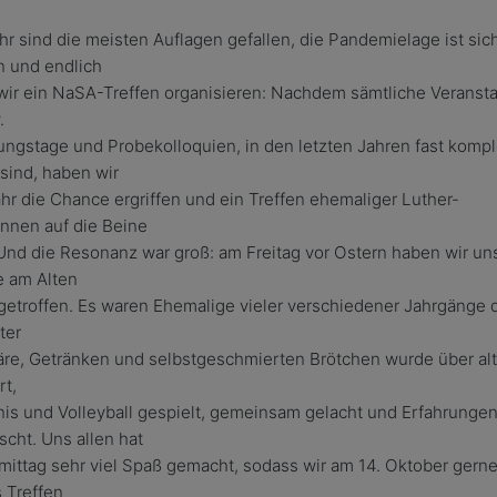
hr sind die meisten Auflagen gefallen, die Pandemielage ist sic
 und endlich
wir ein NaSA-Treffen organisieren: Nachdem sämtliche Veransta
.
ungstage und Probekolloquien, in den letzten Jahren fast kompl
 sind, haben wir
hr die Chance ergriffen und ein Treffen ehemaliger Luther-
innen auf die Beine
 Und die Resonanz war groß: am Freitag vor Ostern haben wir uns
e am Alten
getroffen. Es waren Ehemalige vieler verschiedener Jahrgänge d
ter
re, Getränken und selbstgeschmierten Brötchen wurde über alt
rt,
nis und Volleyball gespielt, gemeinsam gelacht und Erfahrunge
cht. Uns allen hat
ittag sehr viel Spaß gemacht, sodass wir am 14. Oktober gerne
 Treffen