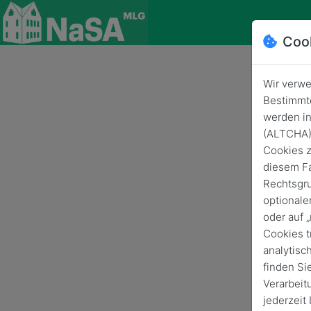
Coo
Wir verwe
Bestimmte
werden in
(ALTCHA) 
Cookies z
diesem Fa
Rechtsgru
optionale
oder auf 
Cookies t
analytisc
finden Si
Verarbeit
jederzeit