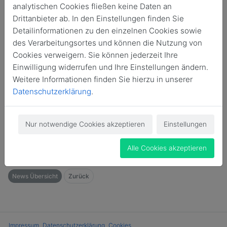
analytischen Cookies fließen keine Daten an
Drittanbieter ab. In den Einstellungen finden Sie
Detailinformationen zu den einzelnen Cookies sowie
des Verarbeitungsortes und können die Nutzung von
Wir freuen uns sehr, euch unser neues Logo
Cookies verweigern. Sie können jederzeit Ihre
vorzustellen. Ein großer Dank geht an die Stiftung
Einwilligung widerrufen und Ihre Einstellungen ändern.
Luthers Schule für die Finanzierung.
Weitere Informationen finden Sie hierzu in unserer
Datenschutzerklärung
.
Logo
Nur notwendige Cookies akzeptieren
Einstellungen
Alle Cookies akzeptieren
News Übersicht
Zurück
Impressum
Datenschutzerklärung
Cookies